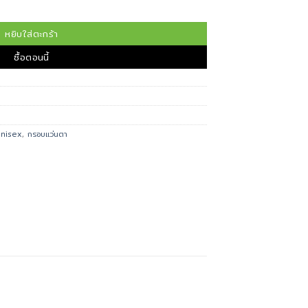
B0012OA ชิ้น
หยิบใส่ตะกร้า
ซื้อตอนนี้
unisex
,
กรอบแว่นตา