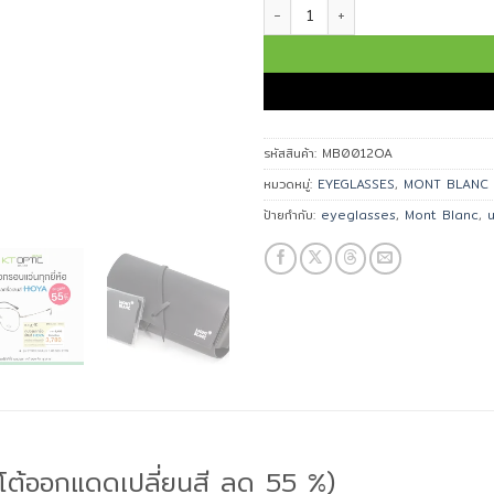
จำนวน MONT BLANC กรอบแว่นตา M
รหัสสินค้า:
MB0012OA
หมวดหมู่:
EYEGLASSES
,
MONT BLANC
ป้ายกำกับ:
eyeglasses
,
Mont Blanc
,
อโต้ออกแดดเปลี่ยนสี ลด 55 %)