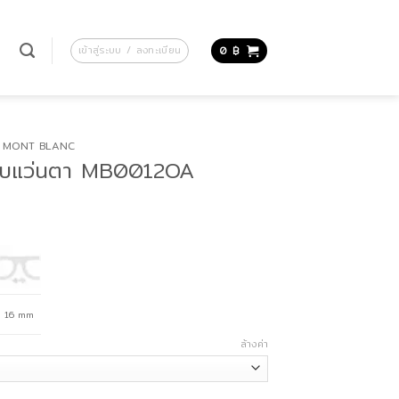
น
เข้าสู่ระบบ / ลงทะเบียน
0
฿
MONT BLANC
บแว่นตา MB0012OA
16 mm
ล้างค่า