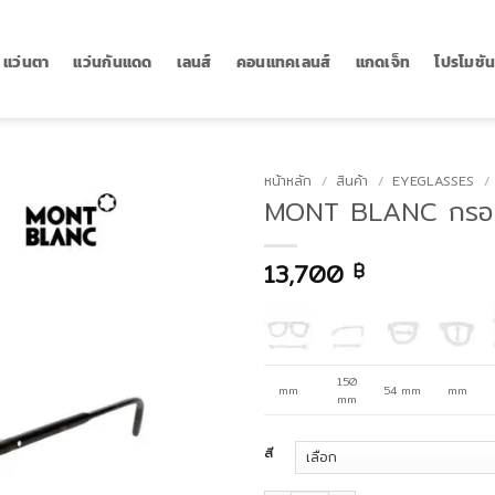
แว่นตา
แว่นกันแดด
เลนส์
คอนแทคเลนส์
แกดเจ็ท
โปรโมชั
หน้าหลัก
/
สินค้า
/
EYEGLASSES
/
MONT BLANC กรอ
13,700
฿
150
mm
54 mm
mm
mm
สี