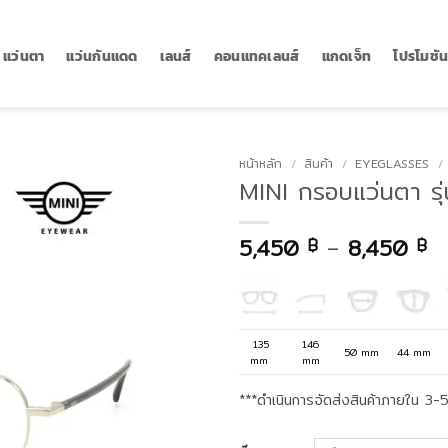
แว่นตา
แว่นกันแดด
เลนส์
คอนแทคเลนส์
แกดเจ็ท
โปรโมชั
หน้าหลัก
/
สินค้า
/
EYEGLASSES
/
MINI กรอบแว่นตา ร
Pr
5,450
–
8,450
฿
฿
ra
5
t
8
135
146
50 mm
44 mm
mm
mm
***ดำเนินการจัดส่งสินค้าภายใน 3-5