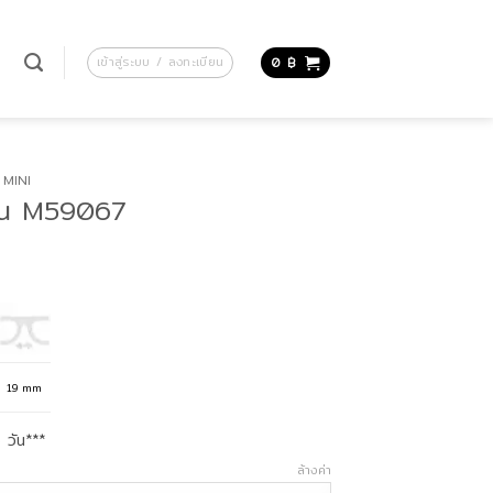
น
เข้าสู่ระบบ / ลงทะเบียน
0
฿
MINI
ุ่น M59067
ice
nge:
,450 ฿
hrough
,450 ฿
19 mm
 วัน***
ล้างค่า