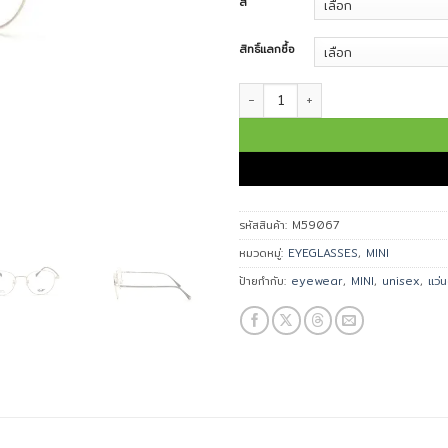
สี
สิทธิ์แลกซื้อ
จำนวน MINI กรอบแว่นตา รุ่น M59067
รหัสสินค้า:
M59067
หมวดหมู่:
EYEGLASSES
,
MINI
ป้ายกำกับ:
eyewear
,
MINI
,
unisex
,
แว่