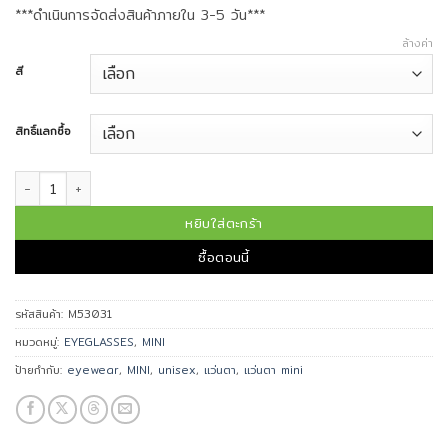
***ดำเนินการจัดส่งสินค้าภายใน 3-5 วัน***
ล้างค่า
สี
สิทธิ์แลกซื้อ
จำนวน MINI กรอบแว่นตา รุ่น M53031 ชิ้น
หยิบใส่ตะกร้า
ซื้อตอนนี้
รหัสสินค้า:
M53031
หมวดหมู่:
EYEGLASSES
,
MINI
ป้ายกำกับ:
eyewear
,
MINI
,
unisex
,
แว่นตา
,
แว่นตา mini