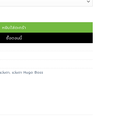
S 1514-G ชิ้น
หยิบใส่ตะกร้า
ซื้อตอนนี้
แว่นตา
,
แว่นตา Hugo Boss