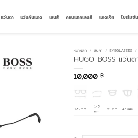
แว่นตา
แว่นกันแดด
เลนส์
คอนแทคเลนส์
แกดเจ็ท
โปรโมชั
หน้าหลัก
/
สินค้า
/
EYEGLASSES
/
HUGO BOSS แว่นตา
10,000
฿
145
128 mm
51 mm
47 mm
mm