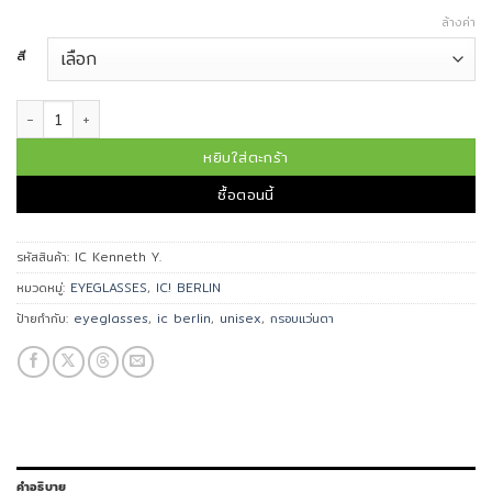
ล้างค่า
สี
จำนวน IC BERLIN แว่นตา รุ่น Kenneth Y. ชิ้น
หยิบใส่ตะกร้า
ซื้อตอนนี้
รหัสสินค้า:
IC Kenneth Y.
หมวดหมู่:
EYEGLASSES
,
IC! BERLIN
ป้ายกำกับ:
eyeglasses
,
ic berlin
,
unisex
,
กรอบแว่นตา
คำอธิบาย