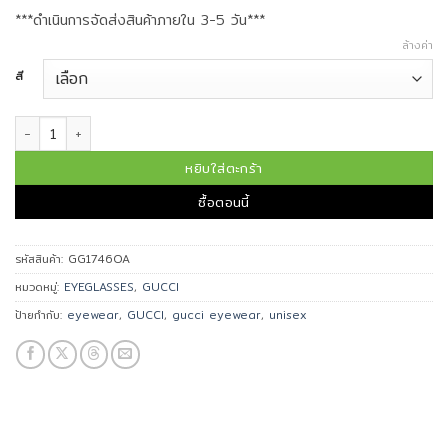
***ดำเนินการจัดส่งสินค้าภายใน 3-5 วัน***
ล้างค่า
สี
จำนวน GUCCI แว่นตา รุ่น GG1746OA ชิ้น
หยิบใส่ตะกร้า
ซื้อตอนนี้
รหัสสินค้า:
GG1746OA
หมวดหมู่:
EYEGLASSES
,
GUCCI
ป้ายกำกับ:
eyewear
,
GUCCI
,
gucci eyewear
,
unisex