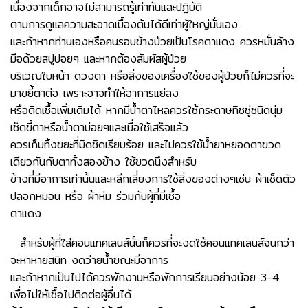
เนื่องจากเด็กอาจไม่สามารถรู้เท่าทันและปฏิบัติ
ตามการดูแลความสะอาดเบื้องต้นได้ดีเท่าผู้ใหญ่นั่นเอง
และถ้าหากท่านเองหรือคนรอบข้างป่วยเป็นโรคตาแดง ควรหมั่นล้าง
มือด้วยสบู่บ่อยๆ และหากต้องสัมผัสผู้ป่วย
บริเวณใบหน้า ดวงตา หรือสิ่งของเครื่องใช้ของผู้ป่วยก็ไม่ควรที่จะ
มาขยี้ตาต่อ เพราะอาจทำให้อาการแย่ลง
หรือติดเชื้อเพิ่มเติมได้ หากมีน้ำตาไหลควรใช้กระดาษทิชชู่ชนิดนุ่ม
เช็ดขี้ตาหรือน้ำตาบ่อยๆและเมื่อใช้เสร็จแล้ว
ควรเก็บทิ้งขยะที่มิดชิดเรียบร้อย และไม่ควรใช้น้ำยาหยอดตาขวด
เดียวกันกับตาทั้งสองข้าง ใช้ขวดนึงสำหรับ
ข้างที่มีอาการเท่านั้นและหลีกเลี่ยงการใช้สิ่งของต่างๆเช่น ผ้าเช็ดตัว
ปลอกหมอน หรือ ผ้าห่ม ร่วมกับผู้ที่มีเชื้อ
ตาแดง
สำหรับผู้ที่ใส่คอนแทคเลนส์นั้นก็ควรที่จะงดใช้คอนแทคเลนส์จนกว่า
จะหาหายสนิท งดว่ายน้ำขณะมีอาการ
และถ้าหากเป็นไปได้ควรพักงานหรือพักการเรียนอย่างน้อย 3-4
เพื่อไม่ให้เชื้อไปติดต่อผู้อื่นได้