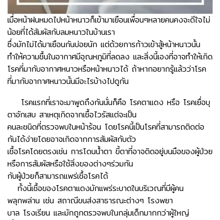
เมื่อหน้าฝนหมดไปหน้าหนาวก็เข้ามาเยือนเพื่อนๆหลายคนคงจะดีใจไม่
น้อยที่ได้สัมผัสกับลมหนาวในบ้านเรา
ซึ่งมักไม่ได้มาเยือนกันบ่อยนัก
แต่ด้วยการก้าวเข้าสู้หน้าหนาวนั้น
ทำให้ความชื้นในอากาศมีอุณหภูมิที่ลดลง และสิ่งนี้เองที่อาจทำให้เกิด
โรคที่มากับอากาศหนาวหรือหน้าหนาวได้ ถ้าหากอยากรู้แล้วว่าโรค
ที่มากับอากาศหนาวนั้นมีอะไรบ้างไปดูกัน
โรคแรกที่เราจะมาพูดถึงกันนั่นก็คือ โรคตาแดง หรือ โรคเยื่อบุ
ตาอักเสบ สาเหตุเกิดจากเชื้อไวรัสแต่จะเป็น
คนละชนิดที่ตรวจพบในหน้าร้อน โดยโรคนี้เป็นโรคที่สามารถติดต่อ
กันได้ง่ายโดยอาจเกิดจากการสัมผัสกับตัว
เชื้อโรคโดยตรงเช่น การโดนน้ำตา ขี้ตาที่อาจติดอยู่บนมือของผู้ป่วย
หรือการสัมผัสหรือใช้สิ่งของต่างๆร่วมกัน
กับผู้ป่วยก็สามารถแพร่เชื้อโรคได้
ทั้งนี้เชื้อของโรคตาแดงมักแพร่ระบาดในบริเวณที่มีผู้คน
พลุกพล่าน เช่น สถาณีขนส่งสาธารณะต่างๆ โรงพยา
บาล โรงเรียน และมักถูกตรวจพบในกลุ่มเด็กมากกว่าผู้ใหญ่