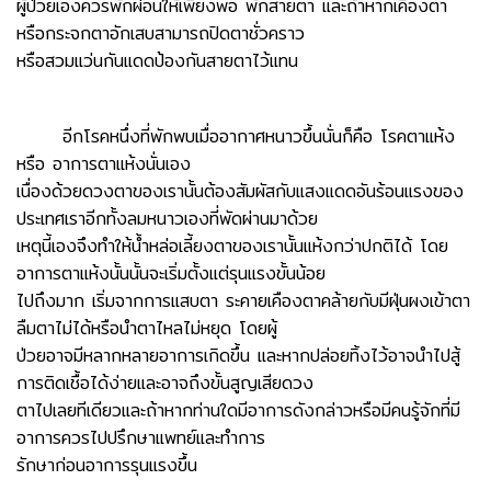
ผู้ป่วยเองควรพักผ่อนให้เพียงพอ พักสายตา และถ้าหากเคืองตา
หรือกระจกตาอักเสบสามารถปิดตาชั่วคราว
หรือสวมแว่นกันแดดป้องกันสายตาไว้แทน
อีกโรคหนึ่งที่พักพบเมื่ออากาศหนาวขึ้นนั่นก็คือ โรคตาแห้ง
หรือ อาการตาแห้งนั่นเอง
เนื่องด้วยดวงตาของเรานั้นต้องสัมผัสกับแสงแดดอันร้อนแรงของ
ประเทศเราอีกทั้งลมหนาวเองที่พัดผ่านมาด้วย
เหตุนี้เองจึงทำให้น้ำหล่อเลี้ยงตาของเรานั้นแห้งกว่าปกติได้ โดย
อาการตาแห้งนั้นนั้นจะเริ่มตั้งแต่รุนแรงขั้นน้อย
ไปถึงมาก เริ่มจากการแสบตา ระคายเคืองตาคล้ายกับมีฝุ่นผงเข้าตา
ลืมตาไม่ได้หรือนำตาไหลไม่หยุด โดยผู้
ป่วยอาจมีหลากหลายอาการเกิดขึ้น และหากปล่อยทิ้งไว้อาจนำไปสู้
การติดเชื้อได้ง่ายและอาจถึงขั้นสูญเสียดวง
ตาไปเลยทีเดียวและถ้าหากท่านใดมีอาการดังกล่าวหรือมีคนรู้จักที่มี
อาการควรไปปรึกษาแพทย์และทำการ
รักษาก่อนอาการรุนแรงขึ้น