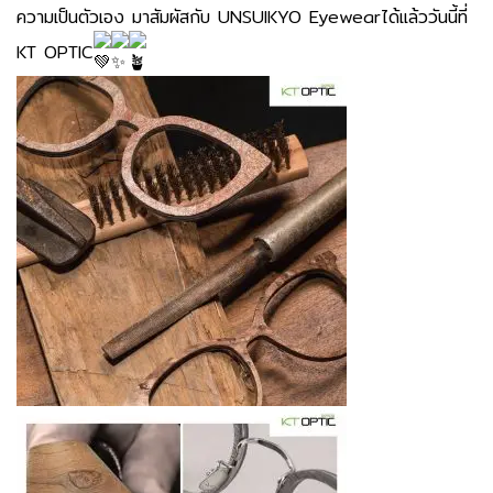
ความเป็นตัวเอง มาสัมผัสกับ UNSUIKYO Eyewearได้แล้ววันนี้ที่
KT OPTIC