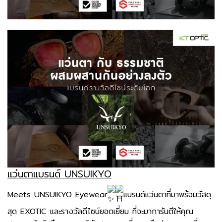
แว่นตาแบรนด์ UNSUIKYO
Meets UNSUIKYO Eyewear
แบรนด์แว่นตาที่มาพร้อมวัสดุ
สุด EXOTIC และรางวัลดีไซน์ยอดเยี่ยม ที่จะมาการันตีให้คุณ