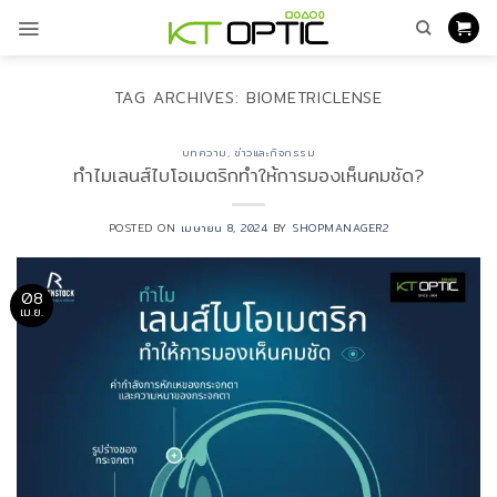
ข้าม
ไป
ยัง
เนื้อหา
TAG ARCHIVES:
BIOMETRICLENSE
บทความ
,
ข่าวและกิจกรรม
ทำไมเลนส์ไบโอเมตริกทำให้การมองเห็นคมชัด?
POSTED ON
เมษายน 8, 2024
BY
SHOPMANAGER2
08
เม.ย.