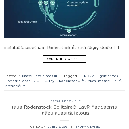
เทคโนโลยีไบโอเมตริกจาก Rodenstock คือ การใช้ปัญญาประดิษ […]
CONTINUE READING
→
Posted in
บทความ
,
ข่าวและกิจกรรม
|
Tagged
BIGNORM
,
BigVisionforAll
,
BiometricLense
,
KTOPTIC
,
LayR
,
Rodenstock
,
ร้านแว่นตา
,
สายตาสั้น
,
เลนส์
,
ใส่ใจอย่างเต็มใจ
บทความ
,
บทความเลนส์
เลนส์ Rodenstock Solitaire® LayR ที่สุดของการ
เคลือบเลนส์ระดับไฮเอนด์
POSTED ON
มีนาคม 2, 2024
BY
SHOPMANAGER2