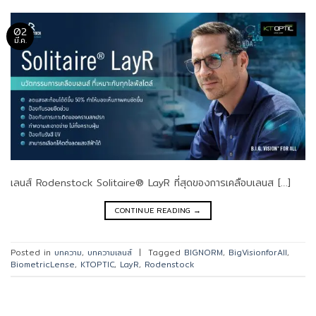
02
มี.ค.
เลนส์ Rodenstock Solitaire® LayR ที่สุดของการเคลือบเลนส […]
CONTINUE READING
→
Posted in
บทความ
,
บทความเลนส์
|
Tagged
BIGNORM
,
BigVisionforAll
,
BiometricLense
,
KTOPTIC
,
LayR
,
Rodenstock