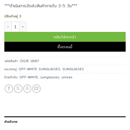
***ดำเนินการจัดส่งสินค้าภายใน 3-5 วัน***
มีสินค้าอยู่ 3
จำนวน Off-White™ แว่นกันแดด รุ่น OI13E 1007 ชิ้น
หยิบใส่ตะกร้า
ซื้อตอนนี้
รหัสสินค้า:
OI13E 1007
หมวดหมู่:
OFF-WHITE SUNGLASSES
,
SUNGLASSES
ป้ายกำกับ:
OFF-WHITE
,
sunglasses
,
unisex
คำอธิบาย