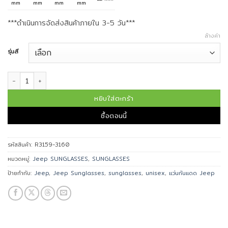
mm
mm
mm
mm
***ดำเนินการจัดส่งสินค้าภายใน 3-5 วัน***
ล้างค่า
รุ่นสี
จำนวน Jeep แว่นกันแดด รุ่น R3160-L9 ดีไซน์สไตล์ Outdoor และสายแคมปิ้ง 
หยิบใส่ตะกร้า
ซื้อตอนนี้
รหัสสินค้า:
R3159-3160
หมวดหมู่:
Jeep SUNGLASSES
,
SUNGLASSES
ป้ายกำกับ:
Jeep
,
Jeep Sunglasses
,
sunglasses
,
unisex
,
แว่นกันแดด Jeep