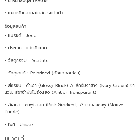
• น้ำหนักสมดุล ใส่สบาย
• เหมาะกับหลายสไตล์การแต่งตัว
ข้อมูลสินค้า
• แบรนด์ : Jeep
• ประเภท : แว่นกันแดด
• วัสดุกรอบ : Acetate
• วัสดุเลนส์ : Polarized (ตัดแสงสะท้อน)
• สีกรอบ : ดำเงา (Glossy Black) // สีครีมงาช้าง (Ivory Cream) ขา
แว่น: สีชาอำพันโปร่งแสง (Amber Transparent)
• สีเลนส์ : ชมพูไล่เฉด (Pink Gradient) // ม่วงอมชมพู (Mauve
Purple)
• เพศ : Unisex
ขนาดแว่น