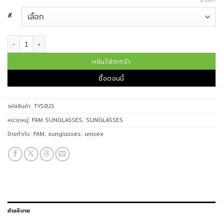
ล้างค่า
สี
จำนวน FAM แว่นกันแดด รุ่น TYS021 ชิ้น
หยิบใส่ตะกร้า
ซื้อตอนนี้
รหัสสินค้า:
TYS021
หมวดหมู่:
FAM SUNGLASSES
,
SUNGLASSES
ป้ายกำกับ:
FAM
,
sunglasses
,
unisex
คำอธิบาย