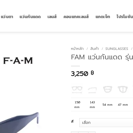
แว่นตา
แว่นกันแดด
เลนส์
คอนแทคเลนส์
แกดเจ็ท
โปรโมชั
หน้าหลัก
/
สินค้า
/
SUNGLASSES
/
FAM แว่นกันแดด รุ
3,250
฿
150
143
54 mm
47 mm
mm
mm
สี