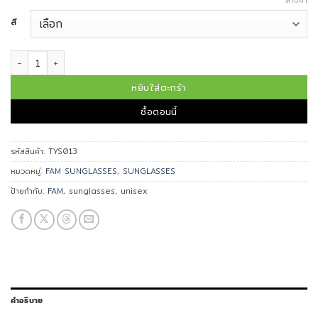
ล้างค่า
สี
จำนวน FAM แว่นกันแดด รุ่น TYS013 ชิ้น
หยิบใส่ตะกร้า
ซื้อตอนนี้
รหัสสินค้า:
TYS013
หมวดหมู่:
FAM SUNGLASSES
,
SUNGLASSES
ป้ายกำกับ:
FAM
,
sunglasses
,
unisex
คำอธิบาย