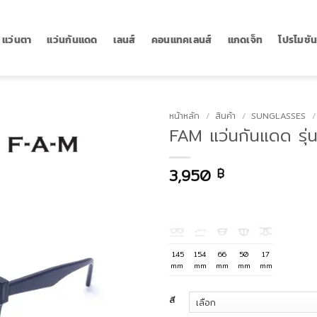
แว่นตา
แว่นกันแดด
เลนส์
คอนแทคเลนส์
แกดเจ็ท
โปรโมชั
หน้าหลัก
/
สินค้า
/
SUNGLASSES
/
FAM แว่นกันแดด รุ
3,950
฿
145
154
66
50
17
mm
mm
mm
mm
mm
สี