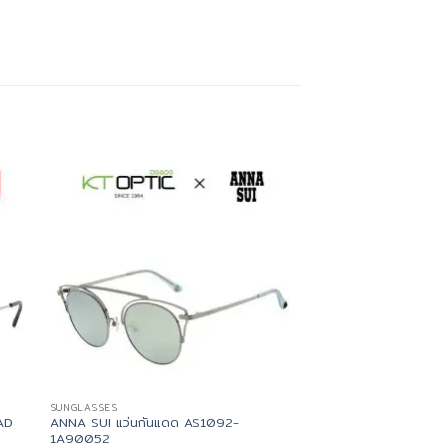
สินค้าห
SUNGLASSES
SUNGLASSES
AD
ANNA SUI แว่นกันแดด AS1092-
Ray-Ban แว่นกันแดด
1A90052
7,150
฿