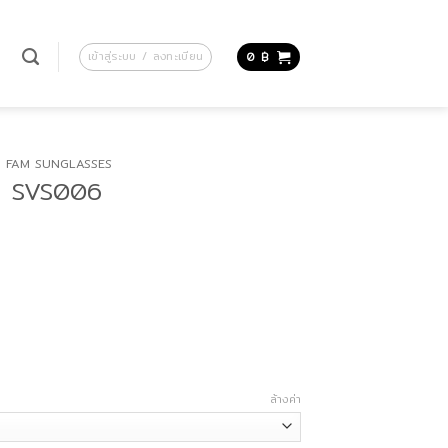
น
เข้าสู่ระบบ / ลงทะเบียน
0
฿
FAM SUNGLASSES
่น SVS006
ล้างค่า