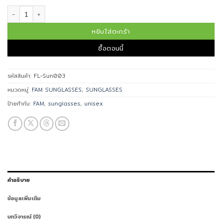
จำนวน FAM แว่นกันแดด รุ่น FL-Sun003 ชิ้น
หยิบใส่ตะกร้า
ซื้อตอนนี้
รหัสสินค้า:
FL-Sun003
หมวดหมู่:
FAM SUNGLASSES
,
SUNGLASSES
ป้ายกำกับ:
FAM
,
sunglasses
,
unisex
คำอธิบาย
ข้อมูลเพิ่มเติม
บทวิจารณ์ (0)