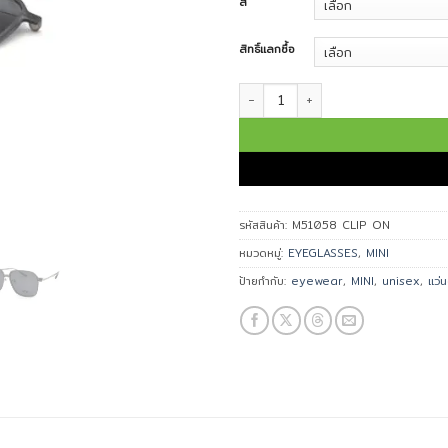
สี
สิทธิ์แลกซื้อ
จำนวน MINI แว่นตา รุ่น M51058 CLI
รหัสสินค้า:
M51058 CLIP ON
หมวดหมู่:
EYEGLASSES
,
MINI
ป้ายกำกับ:
eyewear
,
MINI
,
unisex
,
แว่