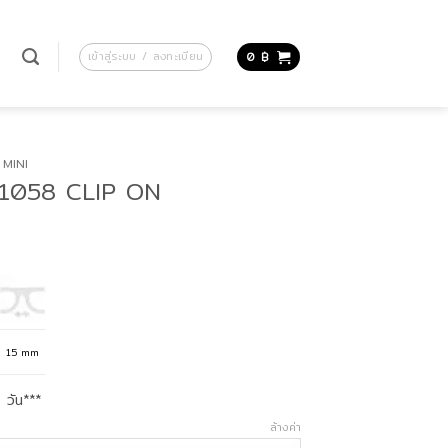
น
เข้าสู่ระบบ / ลงทะเบียน
0
฿
MINI
M51058 CLIP ON
ice
nge:
,750 ฿
hrough
,750 ฿
15 mm
 วัน***
ล้างค่า