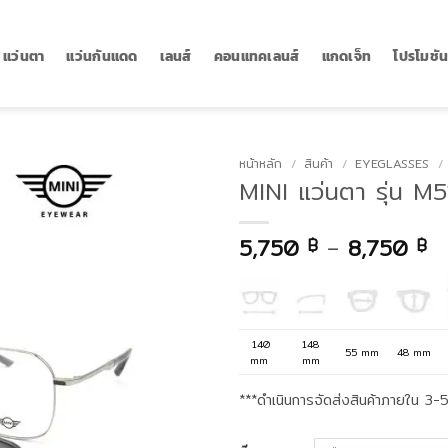
แว่นตา
แว่นกันแดด
เลนส์
คอนแทคเลนส์
แกดเจ็ท
โปรโมชั
หน้าหลัก
/
สินค้า
/
EYEGLASSES
/
MINI แว่นตา รุ่น 
Pr
5,750
–
8,750
฿
฿
ra
5
t
8
140
148
55 mm
48 mm
mm
mm
***ดำเนินการจัดส่งสินค้าภายใน 3-5