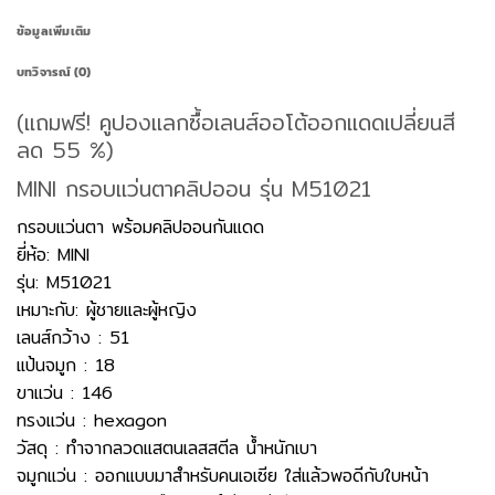
ข้อมูลเพิ่มเติม
บทวิจารณ์ (0)
(แถมฟรี! คูปองแลกซื้อเลนส์ออโต้ออกแดดเปลี่ยนสี
ลด 55 %)
MINI กรอบแว่นตาคลิปออน รุ่น M51021
กรอบแว่นตา พร้อมคลิปออนกันแดด
ยี่ห้อ: MINI
รุ่น: M51021
เหมาะกับ: ผู้ชายและผู้หญิง
เลนส์กว้าง : 51
แป้นจมูก : 18
ขาแว่น : 146
ทรงแว่น : hexagon
วัสดุ : ทำจากลวดแสตนเลสสตีล น้ำหนักเบา
จมูกแว่น : ออกแบบมาสำหรับคนเอเซีย ใส่แล้วพอดีกับใบหน้า