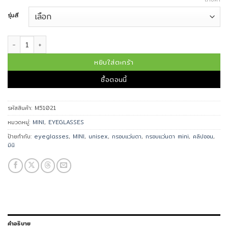
รุ่นสี
จำนวน MINI กรอบแว่นตาคลิปออน รุ่น M51021 ชิ้น
หยิบใส่ตะกร้า
ซื้อตอนนี้
รหัสสินค้า:
M51021
หมวดหมู่:
MINI
,
EYEGLASSES
ป้ายกำกับ:
eyeglasses
,
MINI
,
unisex
,
กรอบแว่นตา
,
กรอบแว่นตา mini
,
คลิปออน
,
มินิ
คำอธิบาย