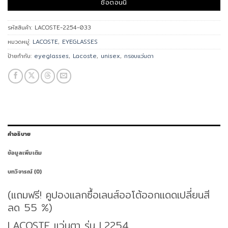
ซื้อตอนนี้
รหัสสินค้า:
LACOSTE-2254-033
หมวดหมู่:
LACOSTE
,
EYEGLASSES
ป้ายกำกับ:
eyeglasses
,
Lacoste
,
unisex
,
กรอบแว่นตา
คำอธิบาย
ข้อมูลเพิ่มเติม
บทวิจารณ์ (0)
(แถมฟรี! คูปองแลกซื้อเลนส์ออโต้ออกแดดเปลี่ยนสี
ลด 55 %)
LACOSTE แว่นตา รุ่น L2254