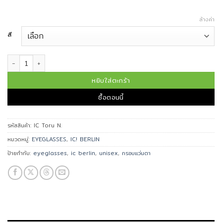
ล้างค่า
สี
จำนวน IC BERLIN แว่นตา รุ่น Toru N. ชิ้น
หยิบใส่ตะกร้า
ซื้อตอนนี้
รหัสสินค้า:
IC Toru N.
หมวดหมู่:
EYEGLASSES
,
IC! BERLIN
ป้ายกำกับ:
eyeglasses
,
ic berlin
,
unisex
,
กรอบแว่นตา