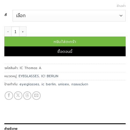
ล้างค่า
สี
จำนวน IC BERLIN แว่นตา รุ่น Thomas A. ชิ้น
หยิบใส่ตะกร้า
ซื้อตอนนี้
รหัสสินค้า:
IC Thomas A.
หมวดหมู่:
EYEGLASSES
,
IC! BERLIN
ป้ายกำกับ:
eyeglasses
,
ic berlin
,
unisex
,
กรอบแว่นตา
คำอธิบาย