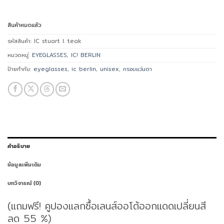
สินค้าหมดแล้ว
รหัสสินค้า:
IC stuart l. teak
หมวดหมู่:
EYEGLASSES
,
IC! BERLIN
ป้ายกำกับ:
eyeglasses
,
ic berlin
,
unisex
,
กรอบแว่นตา
คำอธิบาย
ข้อมูลเพิ่มเติม
บทวิจารณ์ (0)
(แถมฟรี! คูปองแลกซื้อเลนส์ออโต้ออกแดดเปลี่ยนสี
ลด 55 %)