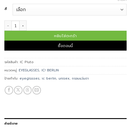
สี
จำนวน IC BERLIN แว่นตา รุ่น Pluto ชิ้น
หยิบใส่ตะกร้า
ซื้อตอนนี้
รหัสสินค้า:
IC Pluto
หมวดหมู่:
EYEGLASSES
,
IC! BERLIN
ป้ายกำกับ:
eyeglasses
,
ic berlin
,
unisex
,
กรอบแว่นตา
คำอธิบาย