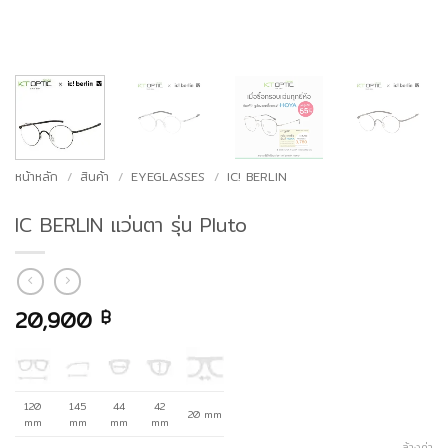
หน้าหลัก
/
สินค้า
/
EYEGLASSES
/
IC! BERLIN
IC BERLIN แว่นตา รุ่น Pluto
20,900
฿
120
145
44
42
20 mm
mm
mm
mm
mm
ล้างค่า