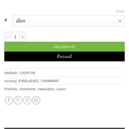
ล้างค่า
สี
จำนวน CHARMANT แว่นตา รุ่น CH29730 ชิ้น
หยิบใส่ตะกร้า
ซื้อตอนนี้
รหัสสินค้า:
CH29730
หมวดหมู่:
EYEGLASSES
,
CHARMANT
ป้ายกำกับ:
charmant
,
กรอบแว่นตา
,
แว่นตา