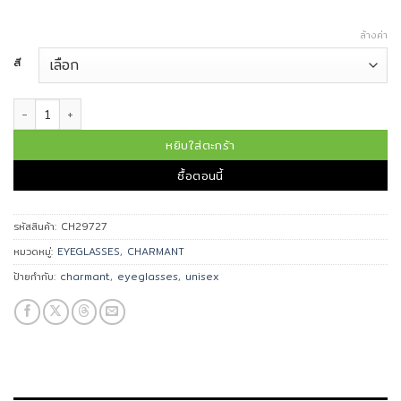
ล้างค่า
สี
จำนวน CHARMANT แว่นตา รุ่น CH29727 ชิ้น
หยิบใส่ตะกร้า
ซื้อตอนนี้
รหัสสินค้า:
CH29727
หมวดหมู่:
EYEGLASSES
,
CHARMANT
ป้ายกำกับ:
charmant
,
eyeglasses
,
unisex