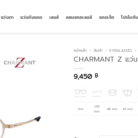
แว่นตา
แว่นกันแดด
เลนส์
คอนแทคเลนส์
แกดเจ็ท
โปรโมชั
หน้าหลัก
/
สินค้า
/
EYEGLASSES
/
CHARMANT Z แว่นต
9,450
฿
145
mm
48 mm
43 mm
mm