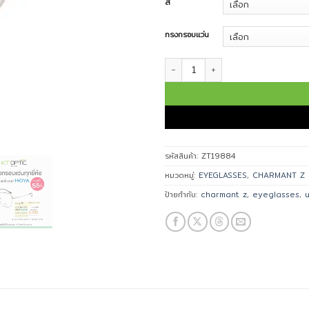
สี
ทรงกรอบแว่น
จำนวน CHARMANT Z แว่นตา รุ่น ZT1
รหัสสินค้า:
ZT19884
หมวดหมู่:
EYEGLASSES
,
CHARMANT Z
ป้ายกำกับ:
charmant z
,
eyeglasses
,