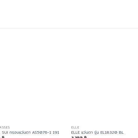
ASSES
ELLE
 SUI กรอบแว่นตา AS5076-1 191
ELLE แว่นตา รุ่น EL18320 BL
0
฿
3,350
฿