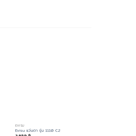
EVISU
MINI
Evisu แว่นตา รุ่น 1110 C2
MINI กรอบแว่นตา รุ่น
3,850
฿
3,950
฿