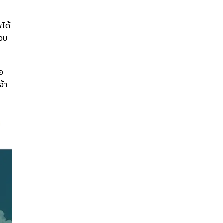
ได้
รอบ
อ
จ้า