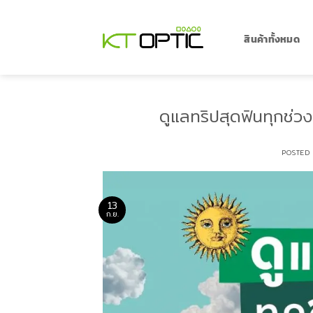
ข้าม
ไป
ยัง
สินค้าทั้งหมด
เนื้อหา
ดูแลทริปสุดฟินทุกช่ว
POSTED
13
ก.ย.