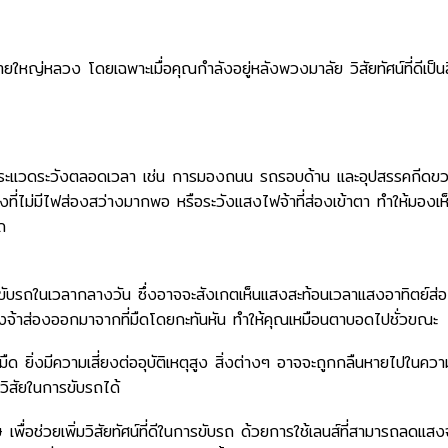
หญ่หลวง โดยเฉพาะเมื่อคุณกำลังอยู่หลังพวงมาลัย วิสัยทัศน์ที่ดีเป็นส
คอยระแวดระวังตลอดเวลา เช่น การมองถนน รถรอบด้าน และอุปสรรคกีดข
ี่ไม่มีไฟส่องสว่างมากพอ หรือระวังแสงไฟจ้าที่ส่องเข้าตา ทำให้มองเห
ถ
รขับรถในเวลากลางวัน ซึ่งอาจจะสังเกตเห็นแสงสะท้อนเวลาแสงอาทิตย์ส่
แสงจ้าส่องออกมาจากที่มืดโดยกะทันหัน ทำให้คุณเหมือนตาบอดไปชั่วขณะ
ด ยิ่งมีความเสี่ยงต่ออุบัติเหตุสูง สิ่งต่างๆ อาจจะถูกกลืนหายไปในควา
นวิสัยในการขับรถได้
เพื่อช่วยเพิ่มวิสัยทัศน์ที่ดีในการขับรถ ด้วยการใช้เลนส์ที่สามารถลดแสง