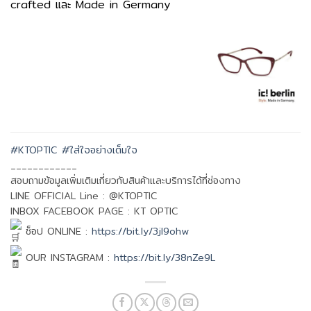
crafted และ Made in Germany
#KTOPTIC
#ใส่ใจอย่างเต็มใจ
____________
สอบถามข้อมูลเพิ่มเติมเกี่ยวกับสินค้าและบริการได้ที่ช่องทาง
LINE OFFICIAL Line : @KTOPTIC
INBOX FACEBOOK PAGE : KT OPTIC
ช็อป ONLINE :
https://bit.ly/3jl9ohw
OUR INSTAGRAM :
https://bit.ly/38nZe9L