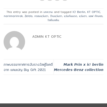
This entry was posted in
บทความ
and tagged
IC! Berlin
,
KT OPTIC
,
narinnarinrak
,
Zelda
,
กรอบแว่นตา
,
ร้านแว่นตา
,
แว่นกันแดด
,
แว่นตา
,
แอฟ ทักษอร
,
ไอซีเบอลิน
.
ADMIN KT OPTIC
ภาพบรรยากาศการจับรางวัลผู้โชคดี
𝙈𝙖𝙧𝙠 𝙋𝙧𝙞𝙣 𝙭 𝙞𝙘! 𝙗𝙚𝙧𝙡𝙞𝙣
จาก แคมเปญ Big Gift 2021
𝙈𝙚𝙧𝙘𝙚𝙙𝙚𝙨-𝘽𝙚𝙣𝙯 𝙘𝙤𝙡𝙡𝙚𝙘𝙩𝙞𝙤𝙣