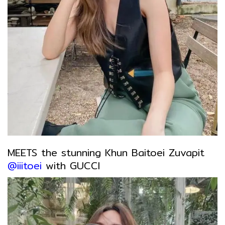
MEETS the stunning Khun Baitoei Zuvapit
@iiitoei
with GUCCI