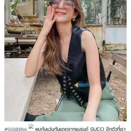
พบกับแว่นกันแดดจากแบรนด์ GUCCI อีกตัวที่เรา
#GG1018sk