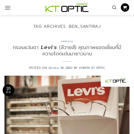
ข้าม
ไป
ยัง
เนื้อหา
TAG ARCHIVES:
BEN_SANTIRAJ
บทความ
กรอบแว่นตา 𝙇𝙚𝙫𝙞’𝙨 (ลีวายส์) คุณภาพยอดเยี่ยมที่มี
ความโดดเด่นมายาวนาน
POSTED ON
มีนาคม 16, 2022
BY
ADMIN KT OPTIC
16
มี.ค.