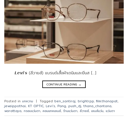
𝙇𝙚𝙫𝙞’𝙨 (ลีวายส์) แบรนด์เสื้อผ้าเดนิมและยีนส […]
CONTINUE READING
→
Posted in
บทความ
|
Tagged
ben_santiraj
,
brightrpp
,
film.thanapat
,
jewsippothai
,
KT OPTIC
,
Levi's
,
Pang
,
push_dj
,
thana_chantana
,
warattaya
,
กรอบแว่นตา
,
คอนแทคเลนส์
,
ร้านแว่นตา
,
ลีวายส์
,
เลนส์แว่น
,
แว่นตา