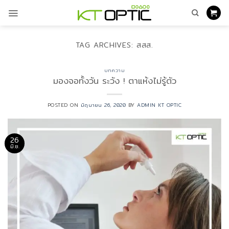
ข้าม
ไป
ยัง
เนื้อหา
TAG ARCHIVES:
สสส.
บทความ
มองจอทั้งวัน ระวัง ! ตาแห้งไม่รู้ตัว
POSTED ON
มิถุนายน 26, 2020
BY
ADMIN KT OPTIC
26
มิ.ย.