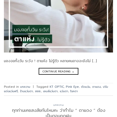
มองจอทั้งวัน ระวัง ! ตาแห้ง ไม่รู้ตัว หลายคนอาจจะยังไม่ […]
CONTINUE READING
→
Posted in
บทความ
|
Tagged
KT OPTIC
,
Pink Eye
,
ตัดแว่น
,
ตาแดง
,
ปรับ
แต่งแว่นฟรี
,
ร้านแว่นตา
,
สสส.
,
เลนส์แว่นตา
,
แว่นตา
,
โรคตา
บทความ
ทุกท่านเคยสงสัยกันไหมคะ ว่าทำไม “ ตาแดง ” ต้อง
เป็นตอนฤดูฝน