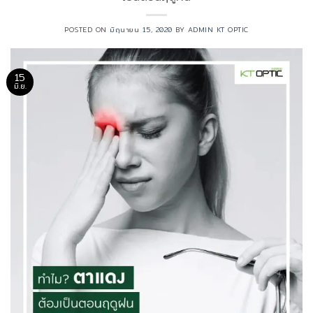
POSTED ON
มิถุนายน 15, 2020
BY
ADMIN KT OPTIC
15
มิ.ย.