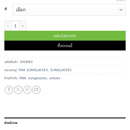
ล้างค่า
สี
จำนวน FAM แว่นกันแดด รุ่น SVS002 ชิ้น
หยิบใส่ตะกร้า
ซื้อตอนนี้
รหัสสินค้า:
SVS002
หมวดหมู่:
FAM SUNGLASSES
,
SUNGLASSES
ป้ายกำกับ:
FAM
,
sunglasses
,
unisex
คำอธิบาย