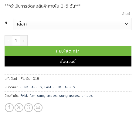
***ดำเนินการจัดส่งสินค้าภายใน 3-5 วัน***
ล้างค่า
สี
จำนวน FAM แว่นกันแดด FL-Sun018 ชิ้น
หยิบใส่ตะกร้า
ซื้อตอนนี้
รหัสสินค้า:
FL-Sun018
หมวดหมู่:
SUNGLASSES
,
FAM SUNGLASSES
ป้ายกำกับ:
FAM
,
fam sunglasses
,
sunglasses
,
unisex