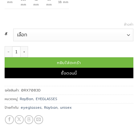
mm
18 mm
mm
mm
mm
ล้างค่า
สี
จำนวน RAYBAN กรอบแว่นตา รุ่น 0RX7083D ชิ้น
หยิบใส่ตะกร้า
ซื้อตอนนี้
รหัสสินค้า:
0RX7083D
หมวดหมู่:
RayBan
,
EYEGLASSES
ป้ายกำกับ:
eyeglasses
,
Rayban
,
unisex