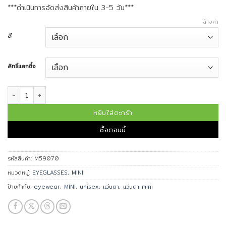
***ดำเนินการจัดส่งสินค้าภายใน 3-5 วัน***
ล้างค่า
สี
สิทธิ์แลกซื้อ
จำนวน MINI กรอบแว่นตา รุ่น M59070 ชิ้น
หยิบใส่ตะกร้า
ซื้อตอนนี้
รหัสสินค้า:
M59070
หมวดหมู่:
EYEGLASSES
,
MINI
ป้ายกำกับ:
eyewear
,
MINI
,
unisex
,
แว่นตา
,
แว่นตา mini