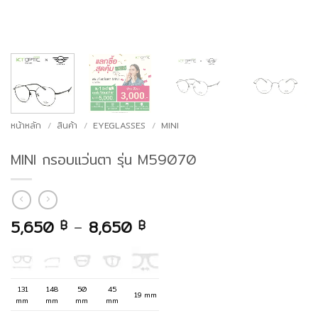
หน้าหลัก
/
สินค้า
/
EYEGLASSES
/
MINI
MINI กรอบแว่นตา รุ่น M59070
Price
5,650
–
8,650
฿
฿
range:
5,650 ฿
through
8,650 ฿
131
148
50
45
19 mm
mm
mm
mm
mm