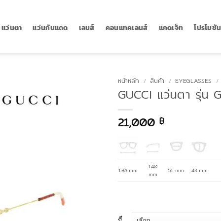
แว่นตา
แว่นกันแดด
เลนส์
คอนแทคเลนส์
แกดเจ็ท
โปรโมชั
หน้าหลัก
/
สินค้า
/
EYEGLASSES
/
GUCCI แว่นตา รุ่น
21,000
฿
140
130 mm
51 mm
43 mm
mm
สี