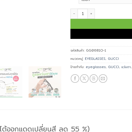
จำนวน GUCCI แว่นตา รุ่น GG 0684O
รหัสสินค้า:
GG0681O-1
หมวดหมู่:
EYEGLASSES
,
GUCCI
ป้ายกำกับ:
eyeglasses
,
GUCCI
,
แว่นตา
อโต้ออกแดดเปลี่ยนสี ลด 55 %)