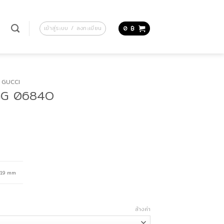
น
เข้าสู่ระบบ / ลงทะเบียน
0
฿
GUCCI
 GG 0684O
19 mm
ล้างค่า