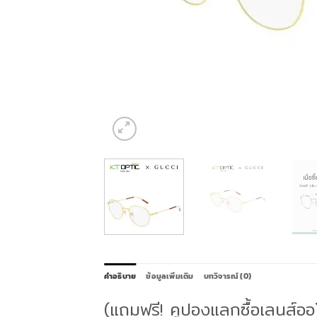
คำอธิบาย
ข้อมูลเพิ่มเติม
บทวิจารณ์ (0)
(แถมฟรี! คูปองแลกซื้อเลนส์อ