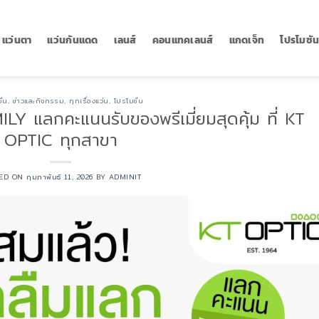
แว่นตา
แว่นกันแดด
เลนส์
คอนแทคเลนส์
แกดเจ็ท
โปรโมชั
ั่น
,
ข่าวและกิจกรรม
,
ทุกเรื่องแว่น
,
โปรโมชั่น
LY แลกคะแนนรับของพรีเมี่ยมสุดคุ้ม ที่ KT
OPTIC ทุกสาขา
TED ON
กุมภาพันธ์ 11, 2026
BY
ADMINIT