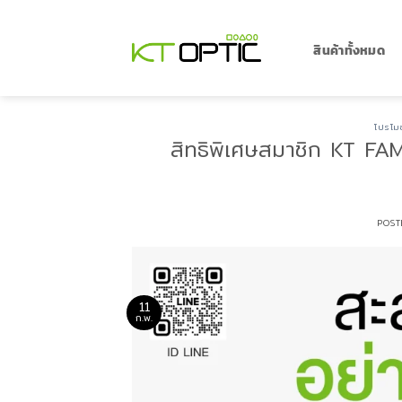
ข้าม
ไป
ยัง
สินค้าทั้งหมด
เนื้อหา
โปรโมช
สิทธิพิเศษสมาชิก KT FAMI
POS
11
ก.พ.