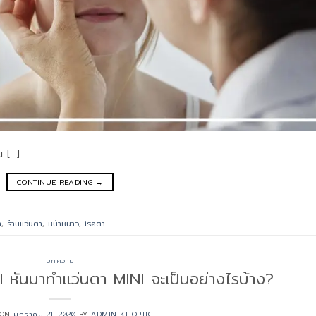
ณ […]
CONTINUE READING
→
า
,
ร้านแว่นตา
,
หน้าหนาว
,
โรคตา
บทความ
NI หันมาทำแว่นตา MINI จะเป็นอย่างไรบ้าง?
 ON
มกราคม 21, 2020
BY
ADMIN KT OPTIC