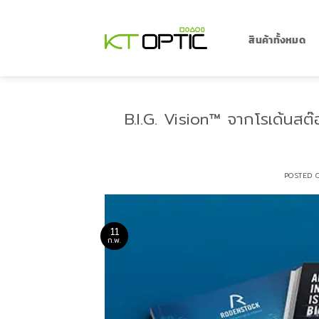
ข้าม
ไป
ยัง
สินค้าทั้งหมด
เนื้อหา
B.I.G. Vision™ จากโรเด้นสต
POSTED
11
ก.พ.