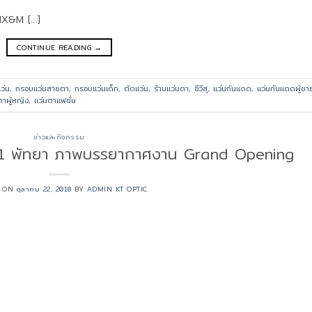
MIX&M […]
CONTINUE READING
→
ว่น
,
กรอบแว่นสายตา
,
กรอบแว่นเด็ก
,
ตัดแว่น
,
ร้านแว่นตา
,
อีวีสุ
,
แว่นกันแดด
,
แว่นกันแดดผู้ชา
ตาผู้หญิง
,
แว่นตาแฟชั่น
ข่าวและกิจกรรม
1 พัทยา ภาพบรรยากาศงาน Grand Opening
D ON
ตุลาคม 22, 2018
BY
ADMIN KT OPTIC