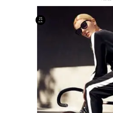
21
ม.ค.