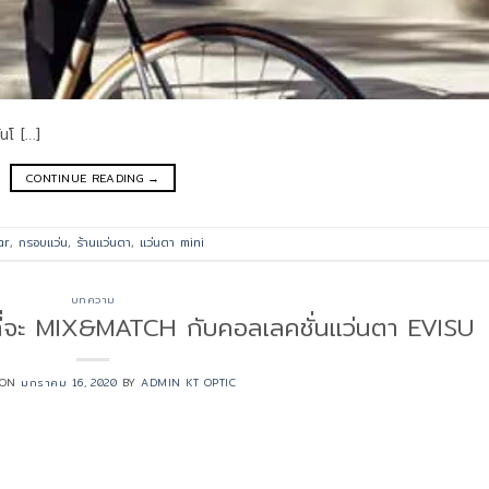
ันโ […]
CONTINUE READING
→
ar
,
กรอบแว่น
,
ร้านแว่นตา
,
แว่นตา mini
บทความ
ี่จะ MIX&MATCH กับคอลเลคชั่นแว่นตา EVISU
 ON
มกราคม 16, 2020
BY
ADMIN KT OPTIC