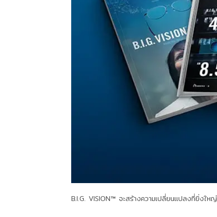
B.I.G. VISION™ จะสร้างความเปลี่ยนแปลงที่ยิ่งใหญ่สู