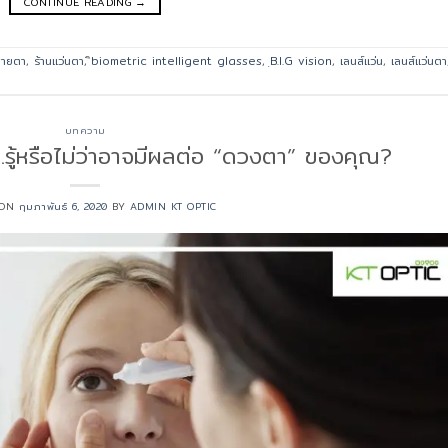
CONTINUE READING
→
สายตา
,
ร้านแว่นตา
,
ิbiometric intelligent glasses
,
ฺB.I.G vision
,
เลนส์แว่น
,
เลนส์แว่นตา
บทความ
รู้หรือไม่ว่าอาจมีผลต่อ “ดวงตา” ของคุณ?
 ON
กุมภาพันธ์ 6, 2020
BY
ADMIN KT OPTIC