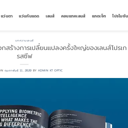
แว่นตา
แว่นกันแดด
เลนส์
คอนแทคเลนส์
แกดเจ็ท
โปรโมชั
บทความเลนส์
๊อกสร้างการเปลี่ยนแปลงครั้งใหญ่ของเลนส์โปรเก
รสซีฟ
 ON
กุมภาพันธ์ 11, 2020
BY
ADMIN KT OPTIC