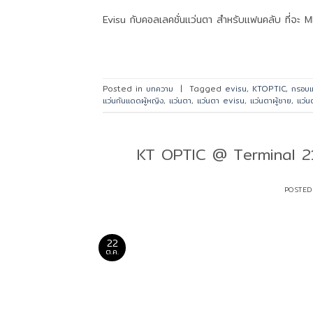
Evisu กับคอลเลคชั่นแว่นตา สำหรับแฟนคลับ ที่จะ 
Posted in
บทความ
|
Tagged
evisu
,
KTOPTIC
,
กรอบแ
แว่นกันแดดผู้หญิง
,
แว่นตา
,
แว่นตา evisu
,
แว่นตาผู้ชาย
,
แว่น
KT OPTIC @ Terminal 2
POSTE
22
ต.ค.