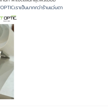
OPTICเราเป็นมากกว่าร้านแว่นตา