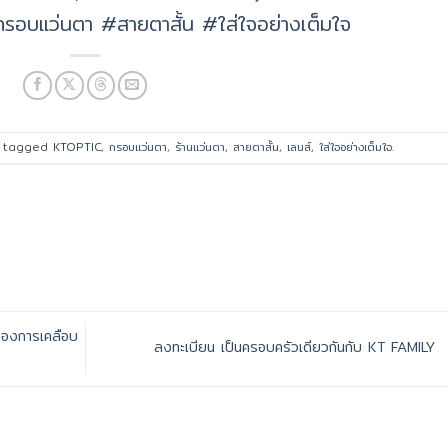
รอบแว่นตา
#สายตาสั้น
#ใส่ใจอย่างเต็มใจ
 tagged
KTOPTIC
,
กรอบแว่นตา
,
ร้านแว่นตา
,
สายตาสั้น
,
เลนส์
,
ใส่ใจอย่างเต็มใจ
.
ของการเคลือบ
ลงทะเบียน เป็นครอบครัวเดียวกันกับ KT FAMILY