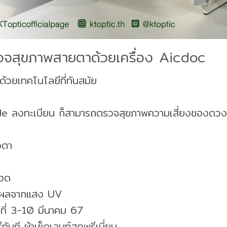
รวจสุขภาพสายตาด้วยเครื่อง Aicdoc
ด้วยเทคโนโลยีที่ทันสมัย
de ลงทะเบียน ก็สามารถตรวจสุขภาพความเสี่ยงของดว
งตา
ือด
ับผลจากแสง UV
ี่ 3-10 มีนาคม 67
ันที ผ้าเช็ดเลนท์สุดพรีเมี่ยม