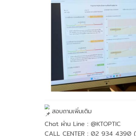
สอบถามเพิ่มเติม
Chat ผ่าน Line : @KTOPTIC
CALL CENTER : 02 934 4390 ( จ