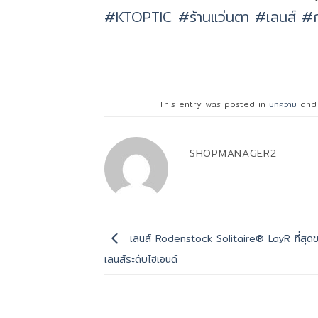
#KTOPTIC
#ร้านแว่นตา
#เลนส์
#ก
This entry was posted in
บทความ
and
SHOPMANAGER2
เลนส์ Rodenstock Solitaire® LayR ที่สุด
เลนส์ระดับไฮเอนด์