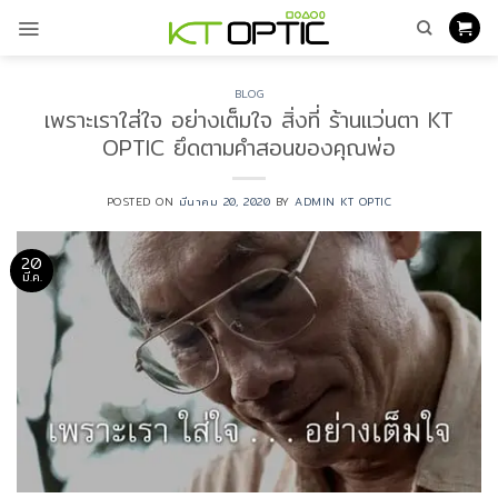
ข้าม
ไป
ยัง
เนื้อหา
BLOG
เพราะเราใส่ใจ อย่างเต็มใจ สิ่งที่ ร้านแว่นตา KT
OPTIC ยึดตามคำสอนของคุณพ่อ
POSTED ON
มีนาคม 20, 2020
BY
ADMIN KT OPTIC
20
มี.ค.