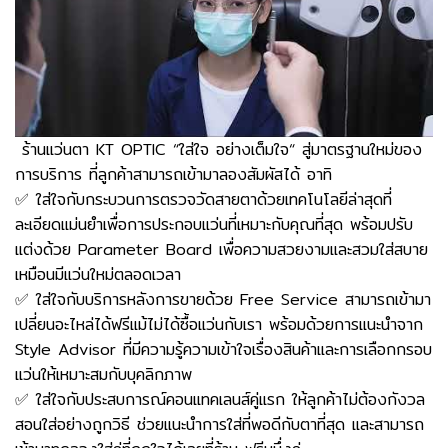
ร้านแว่นตา KT OPTIC “ใส่ใจ อย่างเต็มใจ“ สู่มาตรฐานใหม่ของ
การบริการ ที่ลูกค้าสามารถเข้ามาลองสัมผัสได้ อาทิ
✅ ใส่ใจกับกระบวนการตรวจวัดสายตาด้วยเทคโนโลยีล่าสุดที่
ละเอียดแม่นยำเพื่อการประกอบแว่นที่เหมาะกับคุณที่สุด พร้อมปรับ
แต่งด้วย Parameter Board เพื่อความสวยงามและสวมใส่สบาย
เหมือนมีแว่นใหม่ตลอดเวลา
✅ ใส่ใจกับบริการหลังการขายด้วย Free Service สามารถเข้ามา
เปลี่ยนอะไหล่ได้ฟรีแม้ไม่ได้ซื้อแว่นกับเรา พร้อมด้วยการแนะนำจาก
Style Advisor ที่มีความรู้ความเข้าใจเรื่องสินค้าและการเลือกกรอบ
แว่นให้เหมาะสมกับบุคลิกภาพ
✅ ใส่ใจกับประสบการณ์คอนแทคเลนส์คู่แรก ให้ลูกค้าไม่ต้องกังวล
สอนใส่อย่างถูกวิธี ช่วยแนะนำการใส่ที่พอดีกับตาที่สุด และสามารถ