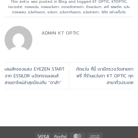
This entry was posted in
Blog
and tagged
KT OPTIC
,
KTOPTIC
,
lacoste
,
กรอบแว่น
,
กรอบแว่นตา
,
ตรวจวัดสายตา
,
ร้านแว่นตา
,
เคที ออพติค
,
แว่น
กรองแสง
,
แว่นกันแดด
,
แว่นตา
,
แว่นตากันแดด
,
แว่นสายตา
,
ใส่ใจ อย่างเต็มใจ
.
ADMIN KT OPTIC
เลนส์กรองแสง EYEZEN START
ตัดแว่น ที่นี่ เรามีตรวจวัดสายตา
จาก ESSILOR นวัตกรรมเลนส์
ฟรี ที่ร้านแว่นตา KT OPTIC ทุก
สายตาใหม่ล่าสุดป้องกัน “ตาล้า”
สาขาทั่วประเทศ
Visa
PayPal
MasterCard
Cash