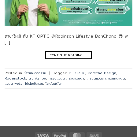
สาขาใหม่! กับ KT OPTIC @Robinson Lifestyle BanChang 😎 พ
[…]
CONTINUE READING
→
Posted in
ข่าวและกิจกรรม
|
Tagged
KT OPTIC
,
Porsche Design
,
Rodenstock
,
trunkshow
,
กรอบแว่นตา
,
ร้านแว่นตา
,
เทรนด์แว่นตา
,
แว่นกันแดด
,
แว่นตาพอร์ช
,
โปรโมชั่นแว่น
,
โรเด้นสต๊อค
Visa
PayPal
MasterCard
Cash