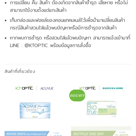
การเปลี่ยน คืน สินค้า ต้องเกิดจากสินค้าชำรุด เสียหาย หรือไม่
สามารถใช้งานตั้งแต่แกะสินค้า
เก็บกล่องและฟอยล์ของคอนแทคเลนส์ไว้เพื่อนำมาเปลี่ยนสินค้า
กรณีสินค้าสวมใส่แล้วพบปัญหาหรือมีการชำรุดจากสินค้า
หากพบการชำรุด หรือสวมใส่แล้วพบปัญหา สามารถแจ้งเข้ามาที่
LINE : @KTOPTIC พร้อมข้อมูลการสั่งซื้อ
สินค้าที่เกี่ยวข้อง
ลดราคา!