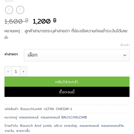
Original
Current
1,600
1,200
฿
฿
price
price
หมายเหตุ : ลูกค้าสามารถระบุค่าสายตา ที่ช่องข้อความก่อนชำระเงินได้เลย
was:
is:
ค่ะ
1,600 ฿.
1,200 ฿.
ล้างค่า
ค่าสายตา
จำนวน Bausch And Lomb ULTRA ONEDAY คอนแทคเลนส์ใสรายวัน สำหรับสายต
หยิบใส่ตะกร้า
ซื้อตอนนี้
รหัสสินค้า:
BauschLomb ULTRA ONEDAY-1
หมวดหมู่:
คอนแทคเลนส์
,
คอนแทคเลนส์ BAUSCH&LOMB
ป้ายกำกับ:
Bausch And Lomb
,
ultra oneday
,
คอนแทคเลนส์
,
คอนแทคเลนส์ใส
,
รายวัน
,
สายตาสั้น