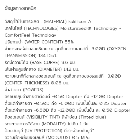
ข้อมูลทางเทคนิค
วัสดุที่ใช้ในการผลิต : (MATERIAL) kalifilcon A
เทคโนโลยี (TECHNOLOGIES) MoistureSeal® Technology +
ComfortFeel Technology
ปริมาณน้ํา (WATER CONTENT) 55%
ค่าการแพร่ผ่านออกซิเจน ณ จุดกึ่งกลางเลนส์ที่ -3.00D (OXYGEN
TRANSMISSION) 134 Dk/t
รัศมีความโค้ง (BASE CURVE) 8.6 มม.
เส้นผ่านศูนย์กลาง (DIAMETER) 14.2 มม.
ความหนาที่กึ่งกลางของเลนส์ ณ จุดกึ่งกลางของเลนส์ที่ -3.00D
(CENTER THICKNESS) 0.08 มม.
ค่าสายตา (POWERS)
ครอบคลุมค่าสายตาตั้งแต่ -0.50 Diopter ถึง -12.00 Diopter
ตั้งแต่ค่าสายตา -0.50D ถึง -6.00D เพิ่มขึ้นขั้นละ 0.25 Diopter
ตั้งแต่ค่าสายตา -6.50D ถึง -12.00D เพิ่มขึ้นขั้น ละ 0.50 Diopter
สีของเลนส์ (VISIBILITY TINT) สีฟ้าอ่อน (Tinted blue)
ระยะเวลาการใช้งาน (MODALITY) ไม่เกิน 1 วัน
ป้องกันยูวี (UV PROTECTION) มีสารป้องกันยูวี*
ความยืดหยุ่นของเลนส์ (MODULUS) 0.5 MPa