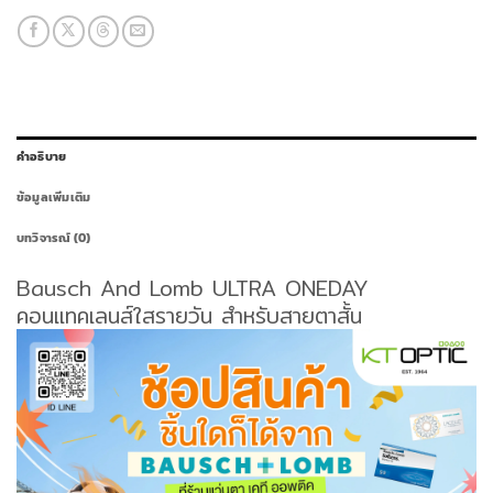
คำอธิบาย
ข้อมูลเพิ่มเติม
บทวิจารณ์ (0)
Bausch And Lomb ULTRA ONEDAY
คอนแทคเลนส์ใสรายวัน สำหรับสายตาสั้น