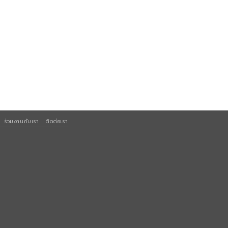
ร่วมงานกับเรา
ติดต่อเรา