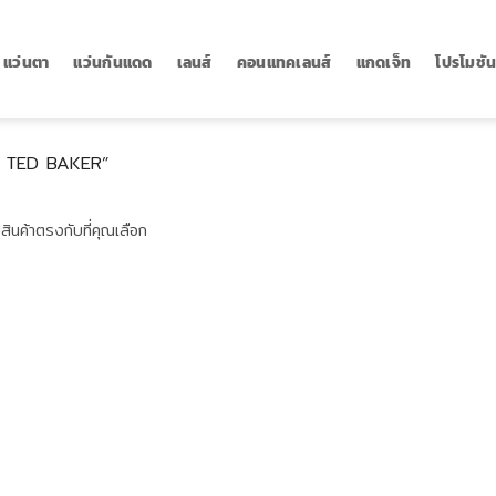
แว่นตา
แว่นกันแดด
เลนส์
คอนแทคเลนส์
แกดเจ็ท
โปรโมชั
แว่น TED BAKER”
สินค้าตรงกับที่คุณเลือก