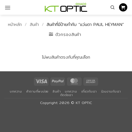
ข้าม
ไป
ยัง
เนื้อหา
หน้าหลัก
/
สินค้า
/
สินค้าที่มีป้ายกำกับ “แว่นตา PAUL HEYMAN”
ตัวกรองสินค้า
ไม่พบสินค้าตรงกับที่คุณเลือก
Visa
PayPal
MasterCard
Cash
On
บทความ
คำถามที่พบบ่อย
สินค้า
บทความ
เกี่ยวกับเรา
ร่วมงานกับเรา
Delivery
ติดต่อเรา
Copyright 2026 ©
KT OPTIC